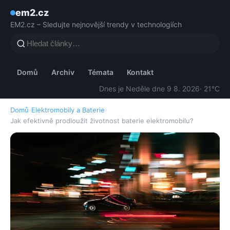
em2.cz
EM2.cz – Sledujte nejnovější trendy v technologiích
Domů
Archiv
Témata
Kontakt
Dnes je Neděle dne 9 8. 2026
· 21°C
Domů
›
Elektromobily a Baterie
›
Jak efektivně prodloužit životnost baterie elektromobilu?