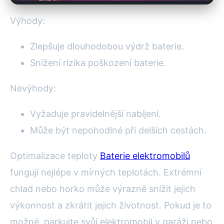
Výhody:
Zlepšuje dlouhodobou výdrž baterie.
Snížení rizika poškození baterie.
Nevýhody:
Vyžaduje pravidelnější nabíjení.
Může být nepohodlné při delších cestách.
Optimalizace teploty
Baterie elektromobilů
fungují nejlépe v mírných teplotách. Extrémní
chlad nebo horko může výrazně snížit jejich
výkonnost a zkrátit jejich životnost. Pokud je to
možné, parkujte svůj elektromobil v garáži nebo