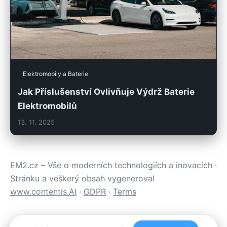
Elektromobily a Baterie
Jak Příslušenství Ovlivňuje Výdrž Baterie
Elektromobilů
13. 11. 2025
EM2.cz – Vše o moderních technologiích a inovacích ·
Stránku a veškerý obsah vygeneroval
www.contentis.AI
·
GDPR
·
Terms