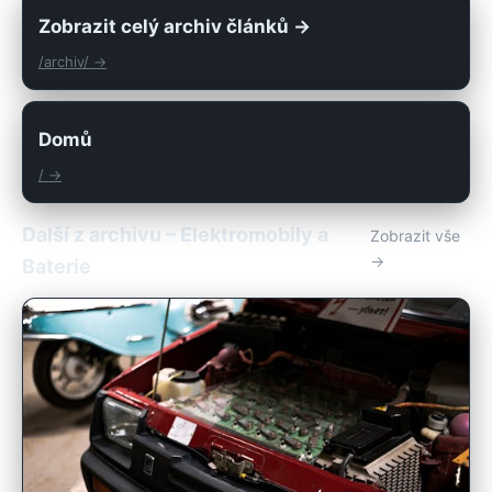
Zobrazit celý archiv článků →
/archiv/ →
Domů
/ →
Další z archivu – Elektromobily a
Zobrazit vše
→
Baterie