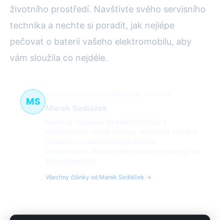
životního prostředí. Navštivte svého servisního
technika a nechte si poradit, jak nejlépe
pečovat o baterii vašeho elektromobilu, aby
vám sloužila co nejdéle.
Elektromobily a obnovitelné zdroje
189 článků
MS
Marek Sedláček
Marek je nadšenec do elektromobility a
obnovitelných zdrojů energie, zabývá se zejména
inovacemi v oblasti baterií a dobíjecí
infrastruktury. Sleduje také dopady technologií na
životní prostředí.
Všechny články od Marek Sedláček →