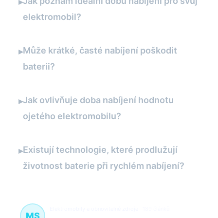
Jak poznám ideální dobu nabíjení pro svůj
▸
elektromobil?
Může krátké, časté nabíjení poškodit
▸
baterii?
Jak ovlivňuje doba nabíjení hodnotu
▸
ojetého elektromobilu?
Existují technologie, které prodlužují
▸
životnost baterie při rychlém nabíjení?
Elektromobily a obnovitelné zdroje
189 článků
MS