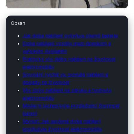
em2.cz
Obsah
Optimální Nabíjení: Klíč k
Jak doba nabíjení ovlivňuje chemii baterie
Dlouhověkosti Baterie vašeho
Doba nabíjení: rozdíly mezi domácím a
veřejným dobíjením
Elektromobilu
Praktický vliv délky nabíjení na životnost
elektromobilu
7. 3. 2026
· 8 min čtení · Autor: Marek Sedláček
Srovnání: rychlé vs. pomalé nabíjení a
dopady na životnost
Vliv doby nabíjení na záruku a hodnotu
elektromobilu
Moderní technologie prodlužující životnost
baterií
Shrnutí: Jak správná doba nabíjení
prodlužuje životnost elektromobilu