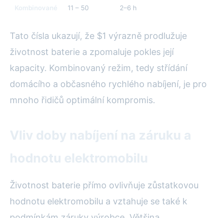
Kombinované
11 – 50
2–6 h
8–
Tato čísla ukazují, že $1 výrazně prodlužuje
životnost baterie a zpomaluje pokles její
kapacity. Kombinovaný režim, tedy střídání
domácího a občasného rychlého nabíjení, je pro
mnoho řidičů optimální kompromis.
Vliv doby nabíjení na záruku a
hodnotu elektromobilu
Životnost baterie přímo ovlivňuje zůstatkovou
hodnotu elektromobilu a vztahuje se také k
podmínkám záruky výrobce. Většina