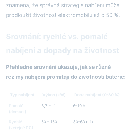
znamená, že správná strategie nabíjení může
prodloužit životnost elektromobilu až o 50 %.
Srovnání: rychlé vs. pomalé
nabíjení a dopady na životnost
Přehledné srovnání ukazuje, jak se různé
režimy nabíjení promítají do životnosti baterie:
Typ nabíjení
Výkon (kW)
Doba nabíjení (0-80 %)
Oč
Pomalé
3,7 – 11
6–10 h
10
(domácí)
Rychlé
50 – 150
30–60 min
6–
(veřejné DC)