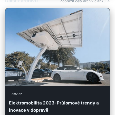
Další z archivu
Zobrazit celý archiv článků →
em2.cz
Elektromobilita 2023: Průlomové trendy a
inovace v dopravě