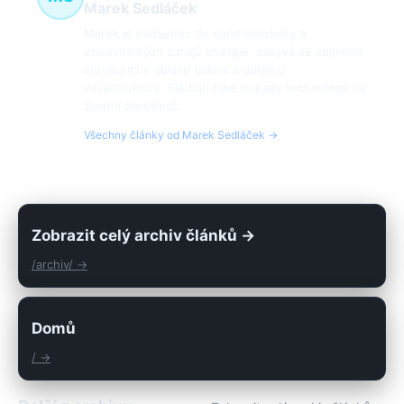
Marek Sedláček
Marek je nadšenec do elektromobility a
obnovitelných zdrojů energie, zabývá se zejména
inovacemi v oblasti baterií a dobíjecí
infrastruktury. Sleduje také dopady technologií na
životní prostředí.
Všechny články od Marek Sedláček →
Zobrazit celý archiv článků →
/archiv/ →
Domů
/ →