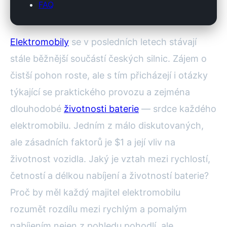
FAQ
Elektromobily
se v posledních letech stávají
stále běžnější součástí českých silnic. Zájem o
čistší pohon roste, ale s tím přicházejí i otázky
týkající se praktického provozu a zejména
dlouhodobé
životnosti baterie
— srdce každého
elektromobilu. Jedním z málo diskutovaných,
ale zásadních faktorů je $1 a její vliv na
životnost vozidla. Jaký je vztah mezi rychlostí,
četností a délkou nabíjení a životností baterie?
Proč by měl každý majitel elektromobilu
rozumět rozdílu mezi rychlým a pomalým
nabíjením nejen z pohledu pohodlí, ale