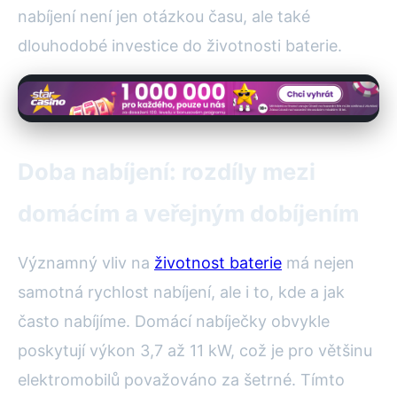
nabíjení není jen otázkou času, ale také
dlouhodobé investice do životnosti baterie.
Doba nabíjení: rozdíly mezi
domácím a veřejným dobíjením
Významný vliv na
životnost baterie
má nejen
samotná rychlost nabíjení, ale i to, kde a jak
často nabíjíme. Domácí nabíječky obvykle
poskytují výkon 3,7 až 11 kW, což je pro většinu
elektromobilů považováno za šetrné. Tímto