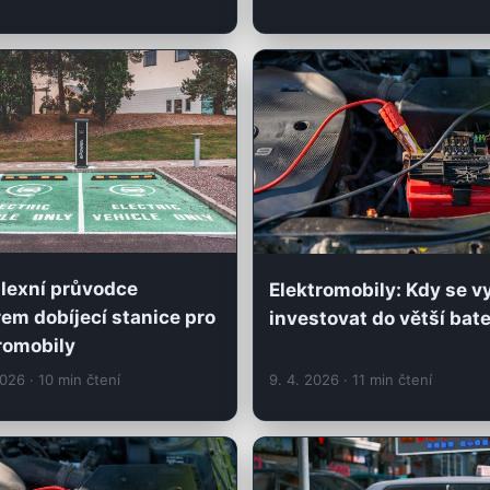
lexní průvodce
Elektromobily: Kdy se vy
em dobíjecí stanice pro
investovat do větší bate
romobily
2026
· 10 min čtení
9. 4. 2026
· 11 min čtení