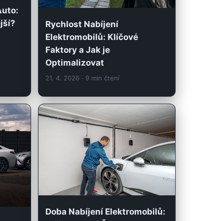
Auto:
jší?
Rychlost Nabíjení
Elektromobilů: Klíčové
Faktory a Jak je
Optimalizovat
21. 4. 2026
· 9 min čtení
Doba Nabíjení Elektromobilů: