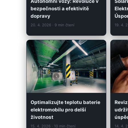
Autonomní vozy: Revoluce v
Solár
bezpečnosti a efektivitě
Elekt
dopravy
Úspor
20. 4. 2026
· 9 min čtení
19. 4. 
Optimalizujte teplotu baterie
Reviz
elektromobilu pro delší
udrži
životnost
úspě
15. 4. 2026
· 10 min čtení
14. 4. 