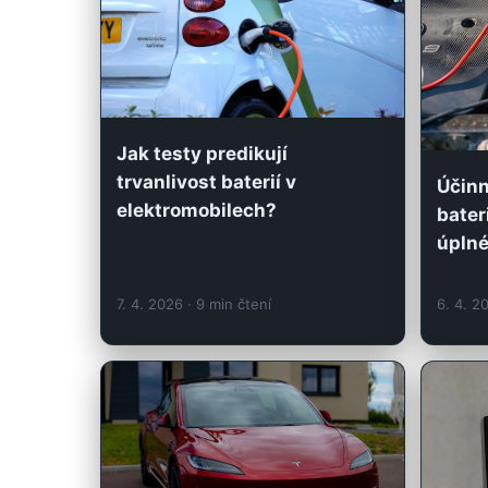
Jak testy predikují
trvanlivost baterií v
Účinn
elektromobilech?
bater
úplné
7. 4. 2026
· 9 min čtení
6. 4. 