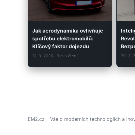
Jak aerodynamika ovlivňuje
Intel
spotřebu elektromobilů:
Revol
Klíčový faktor dojezdu
Bezp
31. 3. 2026
· 9 min čtení
30. 3.
EM2.cz – Vše o moderních technologiích a ino