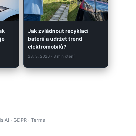
Jak zvládnout recyklaci
ak
baterií a udržet trend
je
elektromobilů?
28. 3. 2026
· 3 min čtení
s.AI
·
GDPR
·
Terms