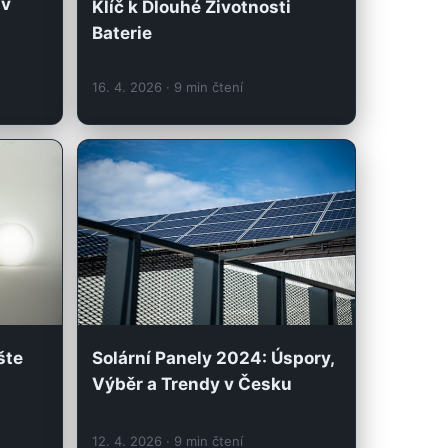
 v
Klíč k Dlouhé Životnosti
Baterie
16. 4. 2026
· 9 min čtení
šte
Solární Panely 2024: Úspory,
Výběr a Trendy v Česku
12. 4. 2026
· 9 min čtení