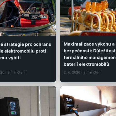
Maximalizace výkonu a
é strategie pro ochranu
bezpečnosti: Důležitost
ie elektromobilu proti
termálního managemen
mu vybití
baterií elektromobilů
2026
· 9 min čtení
2. 4. 2026
· 9 min čtení