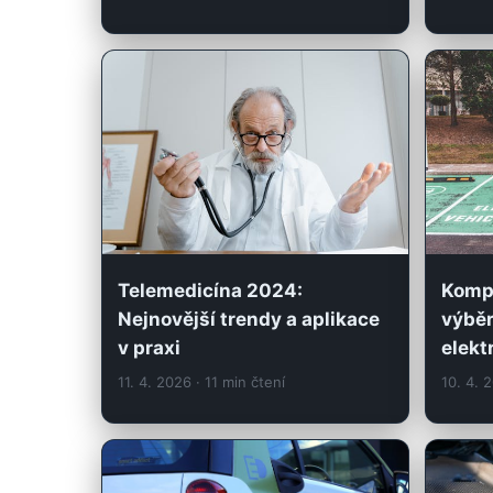
Telemedicína 2024:
Komp
Nejnovější trendy a aplikace
výběr
v praxi
elekt
11. 4. 2026
· 11 min čtení
10. 4. 