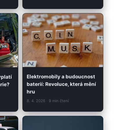
Elektromobily a budoucnost
platí
baterií: Revoluce, která mění
rie?
hru
8. 4. 2026
· 9 min čtení