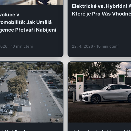
Elektrické vs. Hybridní 
Které je Pro Vás Vhodně
voluce v
romobilitě: Jak Umělá
igence Přetváří Nabíjení
 2026
· 10 min čtení
22. 4. 2026
· 10 min čtení