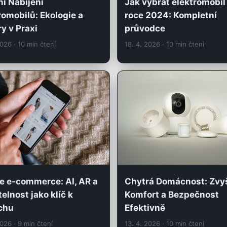
ní Nabíjení
Jak vybrat elektromobil
romobilů: Ekologie a
roce 2024: Kompletní
y v Praxi
průvodce
2026
· 10 min čtení
18. 4. 2026
· 10 min čtení
e e-commerce: AI, AR a
Chytrá Domácnost: Zvy
telnost jako klíč k
Komfort a Bezpečnost
chu
Efektivně
2026
· 9 min čtení
13. 4. 2026
· 10 min čtení