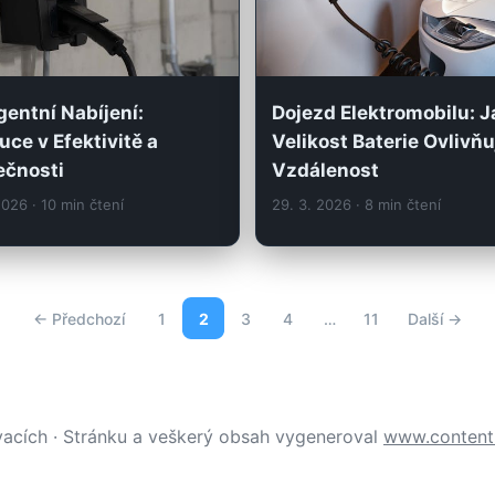
igentní Nabíjení:
Dojezd Elektromobilu: J
uce v Efektivitě a
Velikost Baterie Ovlivňu
ečnosti
Vzdálenost
 2026
· 10 min čtení
29. 3. 2026
· 8 min čtení
← Předchozí
1
2
3
4
…
11
Další →
vacích · Stránku a veškerý obsah vygeneroval
www.contenti