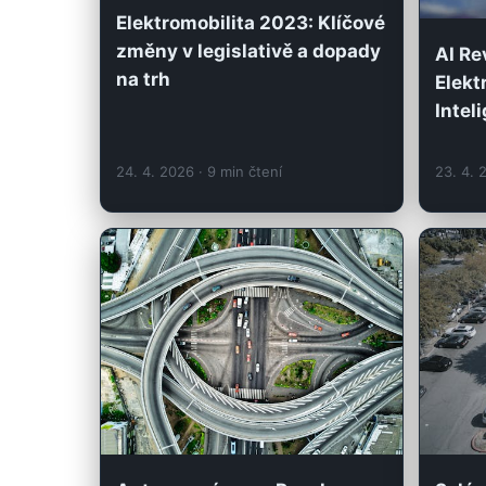
Elektromobilita 2023: Klíčové
změny v legislativě a dopady
AI Re
na trh
Elekt
Intel
24. 4. 2026
· 9 min čtení
23. 4.