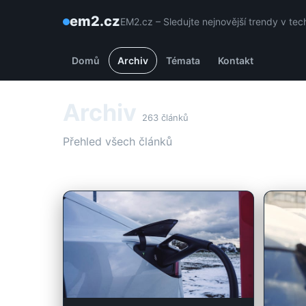
em2.cz
EM2.cz – Sledujte nejnovější trendy v tec
Domů
Archiv
Témata
Kontakt
Archiv
263 článků
Přehled všech článků