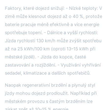
Faktory, které dojezd snižují: - Nízké teploty: V
zimě může klesnout dojezd až o 40 %, protože
baterie pracuje méně efektivně a více energie
spotřebuje topení. - Dálnice a vyšší rychlosti:
Jízda rychlostí 130 km/h může zvýšit spotřebu
až na 25 kWh/100 km (oproti 13–15 kWh při
městské jízdě). - Jízda do kopce, časté
zastavování a rozjíždění. - Využívání vyhřívání
sedadel, klimatizace a dalších spotřebičů.
Naopak regenerativní brzdění a plynulý styl
jízdy mohou dojezd prodloužit. Například při
městském provozu s častým brzděním lze
získat zpět až 10–15 % energie.