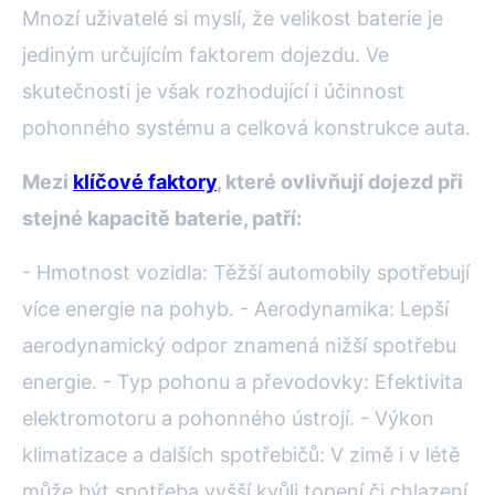
Mnozí uživatelé si myslí, že velikost baterie je
jediným určujícím faktorem dojezdu. Ve
skutečnosti je však rozhodující i účinnost
pohonného systému a celková konstrukce auta.
Mezi
klíčové faktory
, které ovlivňují dojezd při
stejné kapacitě baterie, patří:
- Hmotnost vozidla: Těžší automobily spotřebují
více energie na pohyb. - Aerodynamika: Lepší
aerodynamický odpor znamená nižší spotřebu
energie. - Typ pohonu a převodovky: Efektivita
elektromotoru a pohonného ústrojí. - Výkon
klimatizace a dalších spotřebičů: V zimě i v létě
může být spotřeba vyšší kvůli topení či chlazení.