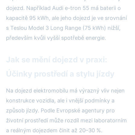
dojezd. Například Audi e-tron 55 má baterii o
kapacitě 95 kWh, ale jeho dojezd je ve srovnání
s Teslou Model 3 Long Range (75 kWh) nižší,
především kvůli vyšší spotřebě energie.
Jak se mění dojezd v praxi:
Účinky prostředí a stylu jízdy
Na dojezd elektromobilu má výrazný vliv nejen
konstrukce vozidla, ale i vnější podmínky a
způsob jízdy. Podle Evropské agentury pro
životní prostředí může rozdíl mezi laboratorním
a reálným dojezdem činit až 20–30 %.