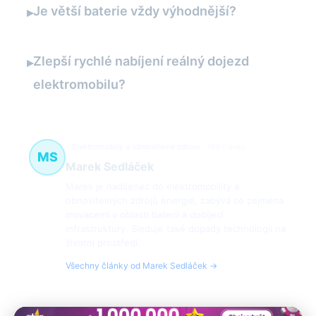
Je větší baterie vždy výhodnější?
▸
Zlepší rychlé nabíjení reálný dojezd
▸
elektromobilu?
Elektromobily a obnovitelné zdroje
189 článků
MS
Marek Sedláček
Marek je nadšenec do elektromobility a
obnovitelných zdrojů energie, zabývá se zejména
inovacemi v oblasti baterií a dobíjecí
infrastruktury. Sleduje také dopady technologií na
životní prostředí.
Všechny články od Marek Sedláček →