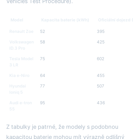
Vehicles Test Procedure).
Model
Kapacita baterie (kWh)
Oficiální dojezd (W
Renault Zoe
52
395
Volkswagen
58
425
ID.3 Pro
Tesla Model
75
602
3 LR
Kia e-Niro
64
455
Hyundai
77
507
Ioniq 5
Audi e-tron
95
436
55
Z tabulky je patrné, že modely s podobnou
kapacitou baterie mohou mít výrazně odlišný