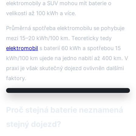
elektromobily a SUV mohou mít baterie o
velikosti až 100 kWh a více.
Průměrná spotřeba elektromobilu se pohybuje
mezi 15–20 kWh/100 km. Teoreticky tedy
elektromobil
s baterií 60 kWh a spotřebou 15
kWh/100 km ujede na jedno nabití až 400 km. V
praxi je však skutečný dojezd ovlivněn dalšími
faktory.
Proč stejná baterie neznamená
stejný dojezd?