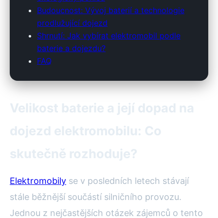
Budoucnost: Vývoj baterií a technologie
prodlužující dojezd
Shrnutí: Jak vybírat elektromobil podle
baterie a dojezdu?
FAQ
Velikost baterie a její dopad na
dojezd elektromobilu: Co
skutečně rozhoduje?
Elektromobily
se v posledních letech stávají
stále běžnější součástí silničního provozu.
Jednou z nejčastějších otázek zájemců o tento