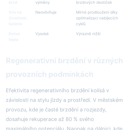
brzd
výměny
brzdových destiček
Vliv na
Neovlivňuje
Mírné prodloužení díky
životnost
optimalizaci nabíjecích
baterie
cyklů
Emise
Vysoké
Výrazně nižší
tepla
Regenerativní brzdění v různých
provozních podmínkách
Efektivita regenerativního brzdění kolísá v
závislosti na stylu jízdy a prostředí. V městském
provozu, kde je časté brzdění a rozjezdy,
dosahuje rekuperace až 80 % svého
maximálního potenciálu. Naopak na dálnici, kde