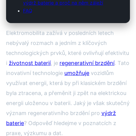
výdrž baterie a proč na něm záleží
FAQ
Elektromobilita zažívá v posledních letech
nebývalý rozmach a jedním z klíčových
technologických prvků, které ovlivňují efektivitu
i
životnost baterií
, je
regenerativní brzdění
. Tato
inovativní technologie
umožňuje
vozidlům
využívat energii, která by při klasickém brzdění
byla ztracena, a přeměnit ji zpět na elektrickou
energii uloženou v baterii. Jaký je však skutečný
význam regenerativního brzdění pro
výdrž
baterie
? Odpověď hledejme v poznatcích z
praxe, výzkumu a dat.