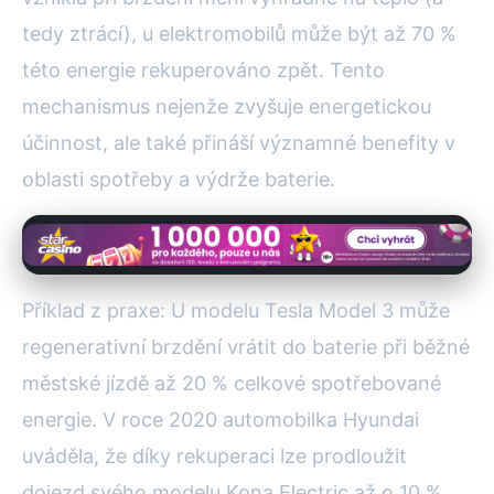
tedy ztrácí), u elektromobilů může být až 70 %
této energie rekuperováno zpět. Tento
mechanismus nejenže zvyšuje energetickou
účinnost, ale také přináší významné benefity v
oblasti spotřeby a výdrže baterie.
Příklad z praxe: U modelu Tesla Model 3 může
regenerativní brzdění vrátit do baterie při běžné
městské jízdě až 20 % celkové spotřebované
energie. V roce 2020 automobilka Hyundai
uváděla, že díky rekuperaci lze prodloužit
dojezd svého modelu Kona Electric až o 10 %.