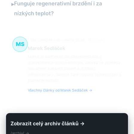
Funguje regenerativní brzdění i za
▸
nízkých teplot?
Elektromobily a obnovitelné zdroje
189 článků
MS
Marek Sedláček
Marek je nadšenec do elektromobility a
obnovitelných zdrojů energie, zabývá se zejména
inovacemi v oblasti baterií a dobíjecí
infrastruktury. Sleduje také dopady technologií na
životní prostředí.
Všechny články od Marek Sedláček →
Zobrazit celý archiv článků →
/archiv/ →