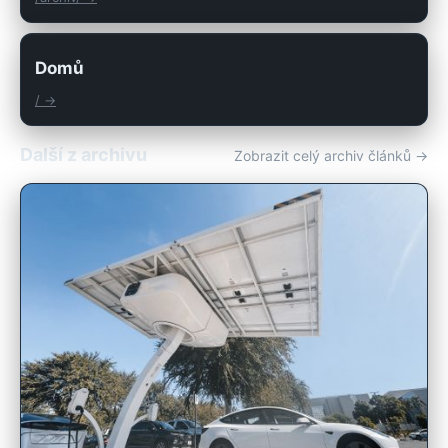
Domů
/ →
Další z archivu
Zobrazit celý archiv článků →