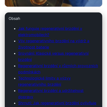
em2.cz
Obsah
Proč je regenerativní brzdění
Jak funguje regenerativní brzdění v
klíčem k účinnosti
elektromobilech?
Vliv regenerativního brzdění na výdrž a
elektromobilů?
životnost baterie
Srovnání: Klasické versus regenerativní
22. 3. 2026
· 8 min čtení · Autor: Marek Sedláček
brzdění
Regenerativní brzdění v různých provozních
podmínkách
Technologické limity a výzvy
regenerativního brzdění
Regenerativní brzdění a udržitelnost
dopravy
Shrnutí: Jak regenerativní brzdění ovlivňuje