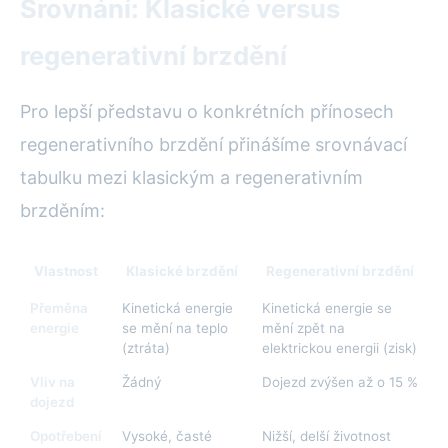
Srovnání: Klasické versus
regenerativní brzdění
Pro lepší představu o konkrétních přínosech
regenerativního brzdění přinášíme srovnávací
tabulku mezi klasickým a regenerativním
brzděním:
Vlastnost
Klasické brzdění
Regenerativní brzdění
Přeměna
Kinetická energie
Kinetická energie se
energie
se mění na teplo
mění zpět na
(ztráta)
elektrickou energii (zisk)
Vliv na
Žádný
Dojezd zvýšen až o 15 %
dojezd
Opotřebení
Vysoké, časté
Nižší, delší životnost