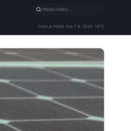
Dnes je Pátek dne 7 8. 2026
· 19°C