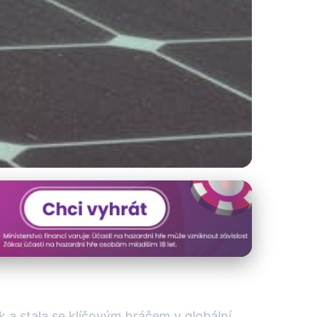
etický Sektor?
 a stala se klíčovým hráčem v globální