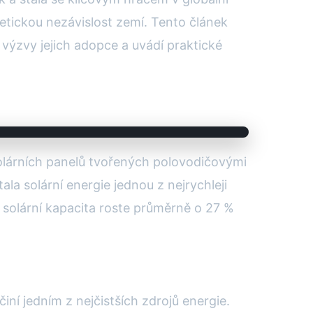
getickou nezávislost zemí. Tento článek
 výzvy jejich adopce a uvádí praktické
solárních panelů tvořených polovodičovými
ala solární energie jednou z nejrychleji
 solární kapacita roste průměrně o 27 %
iní jedním z nejčistších zdrojů energie.