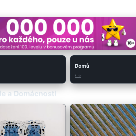
Domů
/ →
gie a Domácnosti