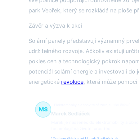
své politice podporující obnovitelné zdroj
park Vepřek, který se rozkládá na ploše př
Závěr a výzva k akci
Solární panely představují významný prvek
udržitelného rozvoje. Ačkoliv existují urč
pokles cen a technologický pokrok napomáh
potenciál solární energie a investovali do
energetické
revoluce
, která může pomoci 
Elektromobily a obnovitelné zdroje
189 článků
MS
Marek Sedláček
Marek je nadšenec do elektromobility a obnovi
technologií na životní prostředí.
Všechny články od Marek Sedláček →