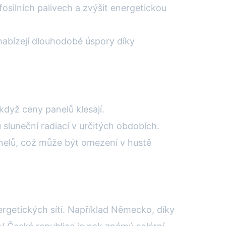
fosilních palivech a zvýšit energetickou
nabízejí dlouhodobé úspory díky
když ceny panelů klesají.
sluneční radiací v určitých obdobích.
anelů, což může být omezení v hustě
ergetických sítí. Například Německo, díky