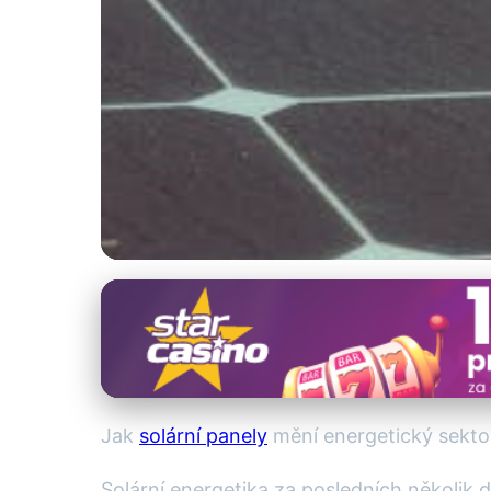
Solární Energie a Domácnosti
Jak Solární Panely
2. 8. 2025
· 4 min čtení · Autor: Marek Sedláček
Jak
solární panely
mění energetický sekto
Solární energetika za posledních několik 