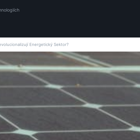
hnologiích
evolucionalizují Energetický Sektor?