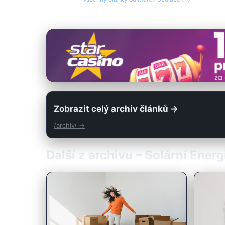
Zobrazit celý archiv článků →
/archiv/ →
Další z archivu – Solární Ener