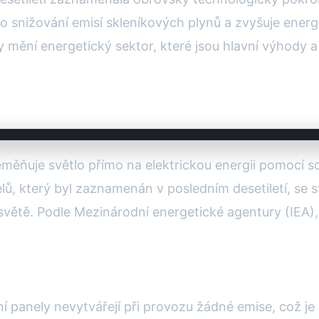
ro snižování emisí skleníkových plynů a zvyšuje ener
y mění energetický sektor, které jsou hlavní výhody a
řeměňuje světlo přímo na elektrickou energii pomocí 
lů, který byl zaznamenán v posledním desetiletí, se st
světě. Podle Mezinárodní energetické agentury (IEA),
í panely nevytvářejí při provozu žádné emise, což je č