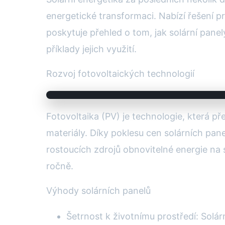
energetické transformaci. Nabízí řešení p
poskytuje přehled o tom, jak solární panel
příklady jejich využití.
Rozvoj fotovoltaických technologií
Fotovoltaika (PV) je technologie, která p
materiály. Díky poklesu cen solárních pane
rostoucích zdrojů obnovitelné energie na 
ročně.
Výhody solárních panelů
Šetrnost k životnímu prostředí: Solárn