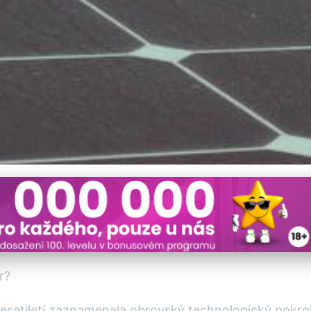
 Revolucionalizují Energ
r?
desetiletí zaznamenala obrovský technologický pokrok