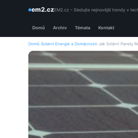
em2.cz
EM2.cz – Sledujte nejnovější trendy v tec
Domů
Archiv
Témata
Kontakt
Domů
›
Solární Energie a Domácnosti
›
Jak Solární Panely R