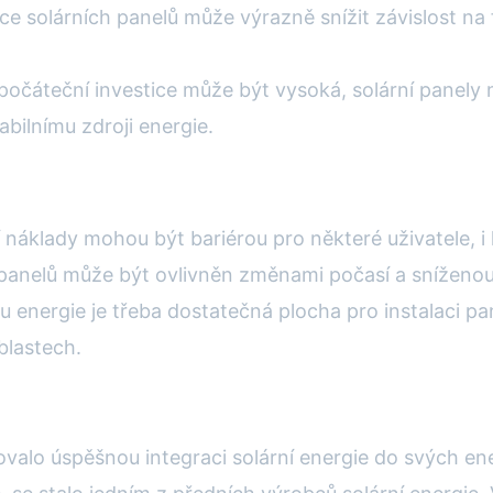
ace solárních panelů může výrazně snížit závislost na 
očáteční investice může být vysoká, solární panely 
bilnímu zdroji energie.
náklady mohou být bariérou pro některé uživatele, i 
 panelů může být ovlivněn změnami počasí a sníženou 
bu energie je třeba dostatečná plocha pro instalaci p
lastech.
valo úspěšnou integraci solární energie do svých en