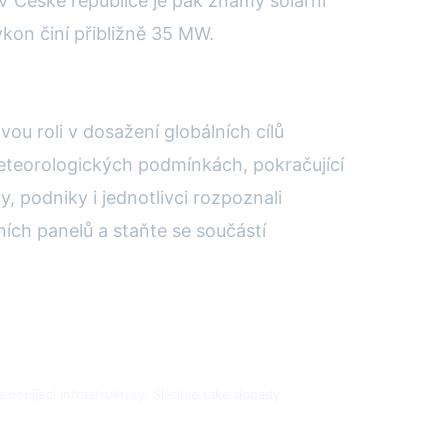
 V České republice je pak známý solární
ýkon činí přibližně 35 MW.
ou roli v dosažení globálních cílů
 meteorologických podmínkách, pokračující
, podniky i jednotlivci rozpoznali
rních panelů a staňte se součástí
 dobíjecí infrastruktury. Sleduje také dopady