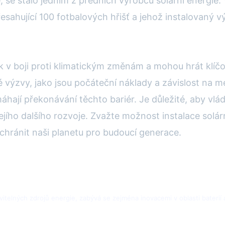
e, se stalo jedním z předních výrobců solární energie.
esahující 100 fotbalových hřišť a jehož instalovaný v
 v boji proti klimatickým změnám a mohou hrát klíčov
ité výzvy, jako jsou počáteční náklady a závislost na
ají překonávání těchto bariér. Je důležité, aby vlády
 jejího dalšího rozvoje. Zvažte možnost instalace solá
chránit naši planetu pro budoucí generace.
telných zdrojů energie, zabývá se zejména inovacemi v oblasti baterií a