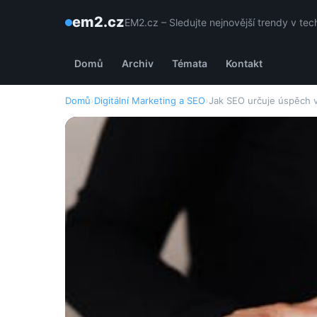
em2.cz
EM2.cz – Sledujte nejnovější trendy v tec
Domů
Archiv
Témata
Kontakt
Domů
›
Digitální Marketing a SEO
›
Jak SEO určuje úspěch v