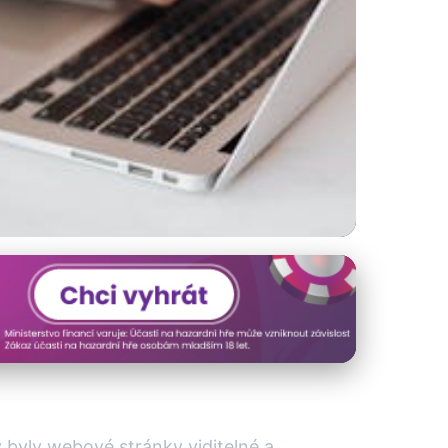
kání v digitální
y byly webové stránky viditelné a