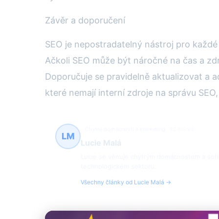
Závěr a doporučení
SEO je nepostradatelný nástroj pro každé 
Ačkoli SEO může být náročné na čas a zdr
Doporučuje se pravidelně aktualizovat a 
které nemají interní zdroje na správu SEO
Chytré domácnosti a marketing
22 článků
LM
Lucie Malá
Lucie se věnuje chytrým domácnostem a sofis
technologickém sektoru.
Všechny články od Lucie Malá →