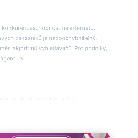
 a konkurenceschopnost na internetu.
ových zákazníků je nezpochybnitelný.
změn algoritmů vyhledávačů. Pro podniky,
 agentury.
enosti s digitálním marketingem a SEO v