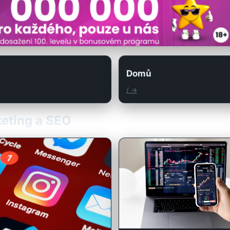
Domů
/ →
rketing a SEO