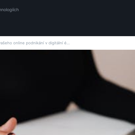
hnologiích
ašeho online podnikání v digitální é…