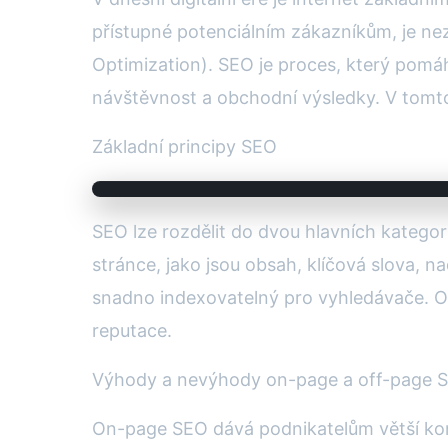
přístupné potenciálním zákazníkům, je ne
Optimization). SEO je proces, který pomá
návštěvnost a obchodní výsledky. V tomto 
Základní principy SEO
SEO lze rozdělit do dvou hlavních katego
stránce, jako jsou obsah, klíčová slova, n
snadno indexovatelný pro vyhledávače. Off
reputace.
Výhody a nevýhody on-page a off-page 
On-page SEO dává podnikatelům větší kontr