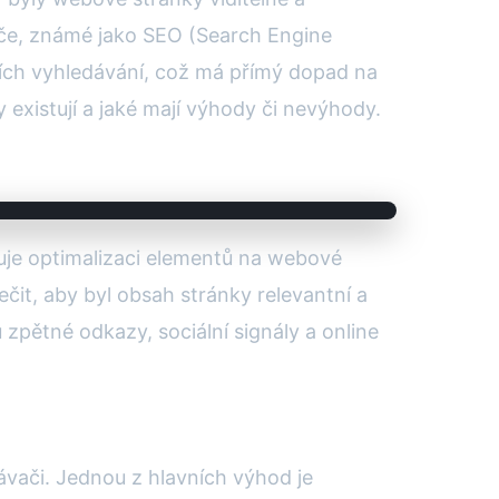
ače, známé jako SEO (Search Engine
cích vyhledávání, což má přímý dopad na
existují a jaké mají výhody či nevýhody.
uje optimalizaci elementů na webové
ečit, aby byl obsah stránky relevantní a
zpětné odkazy, sociální signály a online
ávači. Jednou z hlavních výhod je