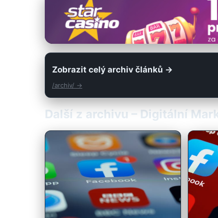
Zobrazit celý archiv článků →
/archiv/ →
Další z archivu – Digitální Ma