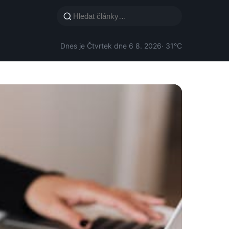
Dnes je Čtvrtek dne 6 8. 2026
· 31°C