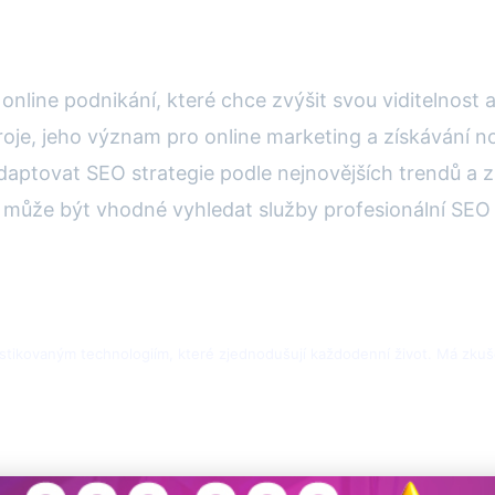
online podnikání, které chce zvýšit svou viditelnost
oje, jeho význam pro online marketing a získávání n
adaptovat SEO strategie podle nejnovějších trendů a 
, může být vhodné vyhledat služby profesionální SEO
tikovaným technologiím, které zjednodušují každodenní život. Má zkuš