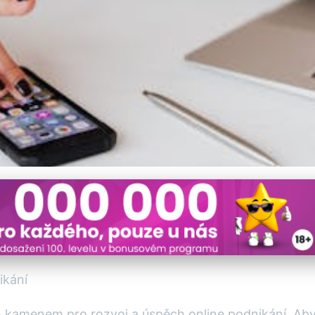
pěch vašeho online podni
ikání
ním kamenem pro rozvoj a úspěch online podnikání. Ab