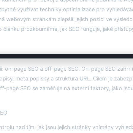
zbytné využívat techniky optimalizace pro vyhledáv
há webovým stránkám zlepšit jejich pozici ve výsled
článku prozkoumáme, jak SEO funguje, jaké přístupy 
rií: on-page SEO a off-page SEO. On-page SEO zahrn
adpisy, meta popisky a struktura URL. Cílem je zabezp
-page SEO se zaměřuje na externí faktory, jako jsou 
SEO
olu nad tím, jak jsou jejich stránky vnímány vyhled