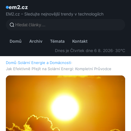
em2.cz
EM2.cz – Sledujte nejnovější trendy v technologiích
Domů
Archiv
Témata
Kontakt
Dnes je Čtvrtek dne 6 8. 2026
· 30°C
Domů
›
Solární Energie a Domácnosti
›
Jak Efektivně Přejít na Solární Energi: Kompletní Průvodce