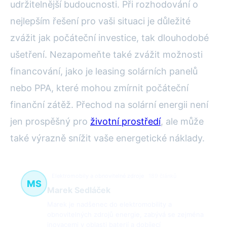
udržitelnější budoucnosti. Při rozhodování o
nejlepším řešení pro vaši situaci je důležité
zvážit jak počáteční investice, tak dlouhodobé
ušetření. Nezapomeňte také zvážit možnosti
financování, jako je leasing solárních panelů
nebo PPA, které mohou zmírnit počáteční
finanční zátěž. Přechod na solární energii není
jen prospěšný pro
životní prostředí
, ale může
také výrazně snížit vaše energetické náklady.
Elektromobily a obnovitelné zdroje
189 článků
MS
Marek Sedláček
Marek je nadšenec do elektromobility a
obnovitelných zdrojů energie, zabývá se zejména
inovacemi v oblasti baterií a dobíjecí