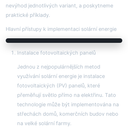
nevýhod jednotlivých variant, a poskytneme
praktické příklady.
Hlavní přístupy k implementaci solární energie
Instalace fotovoltaických panelů
Jednou z nejpopulárnějších metod
využívání solární energie je instalace
fotovoltaických (PV) panelů, které
přeměňují světlo přímo na elektřinu. Tato
technologie může být implementována na
střechách domů, komerčních budov nebo
na velké solární farmy.