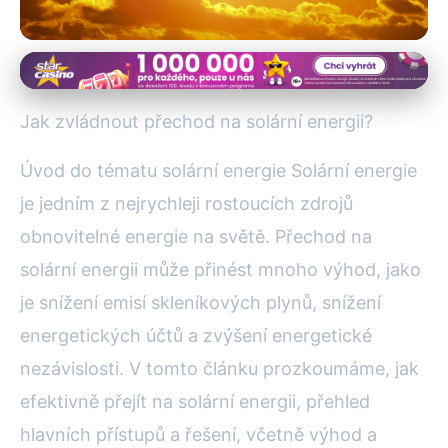
Solární Energie a Domácnosti
Jak Efektivně Přejít na Solární
Jak zvládnout přechod na solární energii?
Energi: Kompletní Průvodce
Úvod do tématu solární energie Solární energie
30. 7. 2025
· 4 min čtení · Autor: Marek Sedláček
je jedním z nejrychleji rostoucích zdrojů
obnovitelné energie na světě. Přechod na
solární energii může přinést mnoho výhod, jako
je snížení emisí skleníkových plynů, snížení
energetických účtů a zvýšení energetické
nezávislosti. V tomto článku prozkoumáme, jak
efektivně přejít na solární energii, přehled
hlavních přístupů a řešení, včetně výhod a