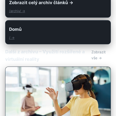
Zobrazit celý archiv článků →
/archiv/ →
Domů
/ →
Další z archivu – Využití rozšířené a
Zobrazit
vše →
virtuální reality