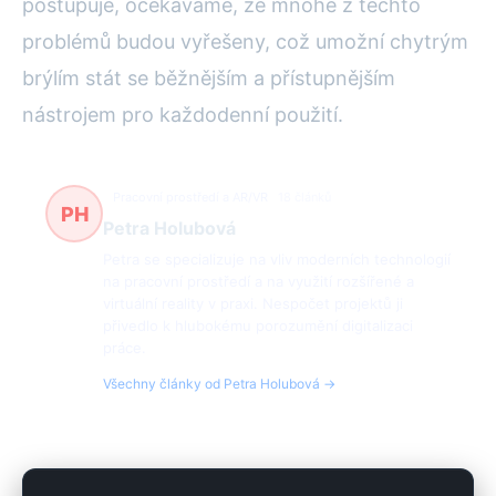
postupuje, očekáváme, že mnohé z těchto
problémů budou vyřešeny, což umožní chytrým
brýlím stát se běžnějším a přístupnějším
nástrojem pro každodenní použití.
Pracovní prostředí a AR/VR
18 článků
PH
Petra Holubová
Petra se specializuje na vliv moderních technologií
na pracovní prostředí a na využití rozšířené a
virtuální reality v praxi. Nespočet projektů ji
přivedlo k hlubokému porozumění digitalizaci
práce.
Všechny články od Petra Holubová →