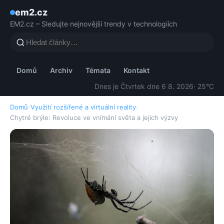
em2.cz
EM2.cz – Sledujte nejnovější trendy v technologiích
Domů
Archiv
Témata
Kontakt
Dnes je Čtvrtek dne 6 8. 2026
· 25°C
Domů
›
Využití rozšířené a virtuální reality
›
Chytré brýle: Revoluce ve vnímání světa a jejich výzvy