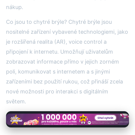
nákup.
Co jsou to chytré brýle? Chytré brýle jsou
nositelné zařízení vybavené technologiemi, jako
je rozšířená realita (AR), voice control a
připojení k internetu. Umožňují uživatelům
zobrazovat informace přímo v jejich zorném
poli, komunikovat s internetem a s jinými
zařízeními bez použití rukou, což přináší zcela
nové možnosti pro interakci s digitálním
světem.